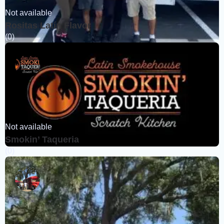
Not available
Rositas Latín Flavor
(0)
Not available
Smokin’ Taqueria
(0)