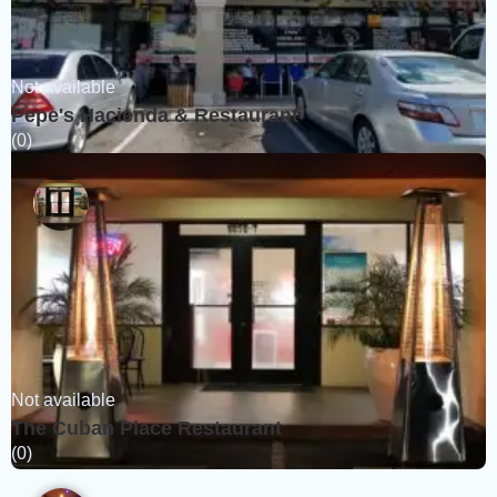
Not available
Pepe's Hacienda & Restaurant
(0)
Not available
The Cuban Place Restaurant
(0)