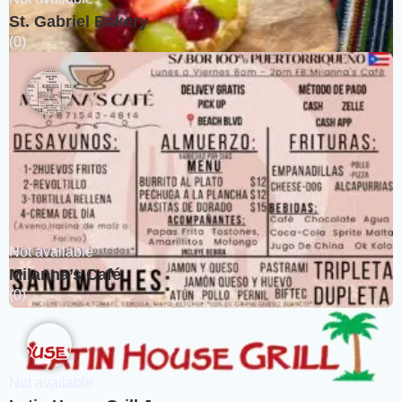
St. Gabriel Bakery
(0)
Not available
Milanna’s Café
(0)
Not available