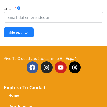
Email
¡Me apunto!
Vive Tu Ciudad Jax Jacksonville En Español
Explora Tu Ciudad
Home
Directorio