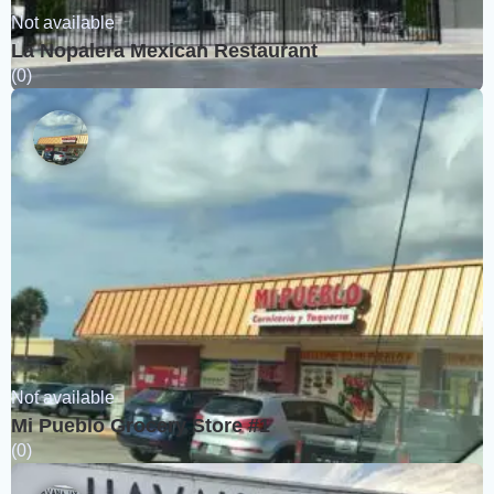
Not available
La Nopalera Mexican Restaurant
(0)
Not available
Mi Pueblo Grocery Store #1
(0)