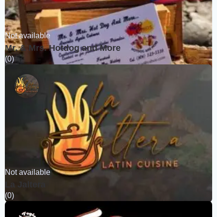
Not available
Mr. & Mrs. Hotdog and More
(0)
Not available
La Jaltera
(0)