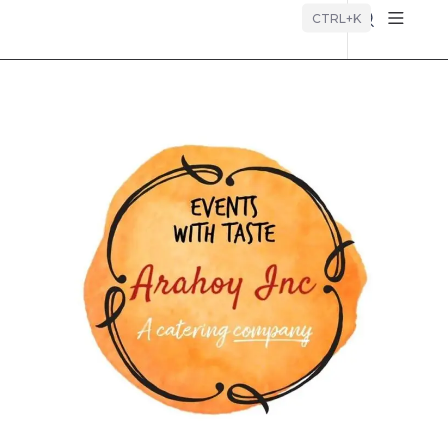
Búsque
CTRL+K