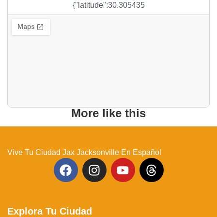
{"latitude":30.305435
More like this
Vive Tu Ciudad Jax Jacksonville En Español
Explora Tu Ciudad