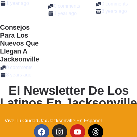
1 year ago
0 comments
0 comments
8 years ago
1 year ago
Consejos
Para Los
Nuevos Que
Llegan A
Jacksonville
0 comments
8 years ago
El Newsletter De Los
Latinos En Jacksonville
Vive Tu Ciudad Jax Jacksonville En Español