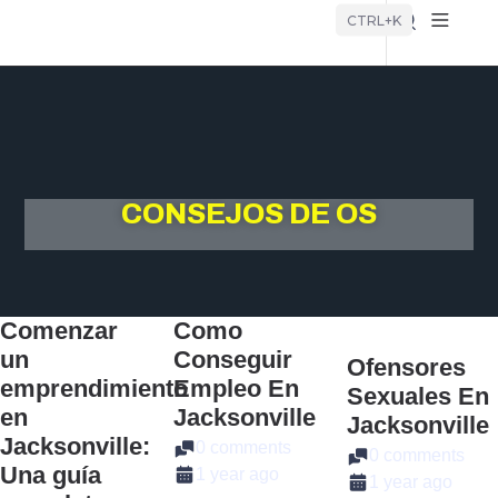
Búsque
CTRL+K
CONSEJOS DE OS
Comenzar
Como
un
Conseguir
Ofensores
emprendimiento
Empleo En
Sexuales En
en
Jacksonville
Jacksonville
Jacksonville:
0 comments
0 comments
Una guía
1 year ago
1 year ago