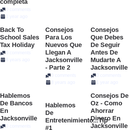
completa
0 comments
1 year ago
Back To
Consejos
Consejos
School Sales
Para Los
Que Debes
Tax Holiday
Nuevos Que
De Seguir
Llegan A
Antes De
0 comments
Jacksonville
Mudarte A
8 years ago
- Parte 2
Jacksonville
0 comments
0 comments
8 years ago
1 year ago
Hablemos
Consejos De
De Bancos
Oz - Como
Hablemos
En
Ahorrar
De
Jacksonville
Dinero En
Entretenimiento...Tip
Jacksonville
0 comments
#1