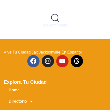
No comments
Vive Tu Ciudad Jax Jacksonville En Español
Explora Tu Ciudad
Home
Directorio