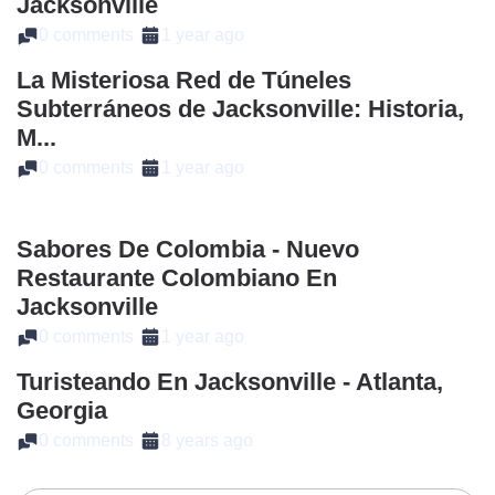
Jacksonville
0 comments
1 year ago
La Misteriosa Red de Túneles
Subterráneos de Jacksonville: Historia,
M...
0 comments
1 year ago
Sabores De Colombia - Nuevo
Restaurante Colombiano En
Jacksonville
0 comments
1 year ago
Turisteando En Jacksonville - Atlanta,
Georgia
0 comments
8 years ago