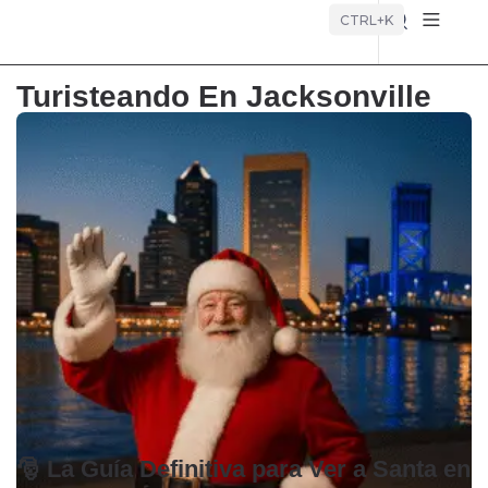
Búsque
CTRL+K
Turisteando En Jacksonville
🎅 La Guía Definitiva para Ver a Santa en