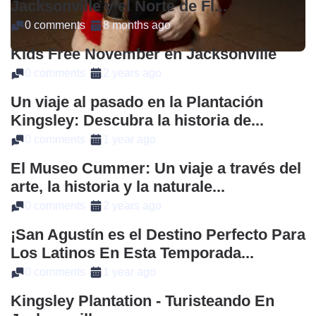
Jacksonville y el Norte de Fl...
0 comments
8 months ago
Kids Free November en Jacksonville
0 comments
2 years ago
Un viaje al pasado en la Plantación
Kingsley: Descubra la historia de...
0 comments
1 year ago
El Museo Cummer: Un viaje a través del
arte, la historia y la naturale...
0 comments
2 years ago
¡San Agustín es el Destino Perfecto Para
Los Latinos En Esta Temporada...
0 comments
1 year ago
Kingsley Plantation - Turisteando En