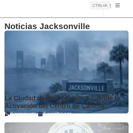
Búsque
CTRL+K
Noticias Jacksonville
La Ciudad de Jacksonville Extiende la
Activación del Centro de Calenta...
0 comments
6 months ago