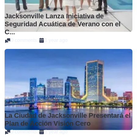
Jacksonville Lanza Iniciativa de
Seguridad Acuática de Verano con el
C...
0 comments
1 year ago
La Ciudad de Jacksonville Presentará el
Plan de Acción Visión Cero
0 comments
1 year ago