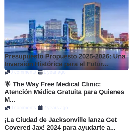
Presupuesto Propuesto 2025-2026: Una
Inversión Histórica para el Futur...
0 comments
1 year ago
🌟 The Way Free Medical Clinic:
Atención Médica Gratuita para Quienes
M...
0 comments
2 years ago
¡La Ciudad de Jacksonville lanza Get
Covered Jax! 2024 para ayudarte a...