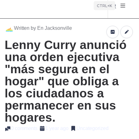
Búsque
CTRL+K
Written by En Jacksonville
Lenny Curry anunció
una orden ejecutiva
"más segura en el
hogar" que obliga a
los ciudadanos a
permanecer en sus
hogares.
0 comments
1 year ago
Uncategorized