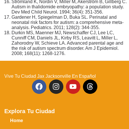
Strömland K, Nordin V, Miller M, Akerström B, Gillberg C.
Autism in thalidomide embryopathy: a population study.
Dev Med Child Neurol. 1994; 36(4): 351-356.
Gardener H, Spiegelman D, Buka SL. Perinatal and
neonatal risk factors for autism: a comprehensive meta-
analysis. Pediatrics. 2011; 128(2): 344-355.
Durkin MS, Maenner MJ, Newschaffer CJ, Lee LC,
Cunniff CM, Daniels JL, Kirby RS, Leavitt L, Miller L,
Zahorodny W, Schieve LA. Advanced parental age and
the risk of autism spectrum disorder. Am J Epidemiol.
2008; 168(11): 1268-1276.
Vive Tu Ciudad Jax Jacksonville En Español
Explora Tu Ciudad
Home