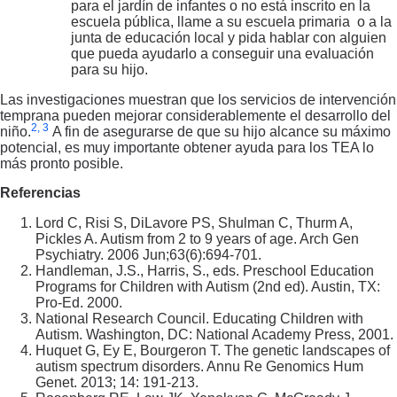
para el jardín de infantes o no está inscrito en la
escuela pública, llame a su escuela primaria o a la
junta de educación local y pida hablar con alguien
que pueda ayudarlo a conseguir una evaluación
para su hijo.
Las investigaciones muestran que los servicios de intervención
temprana pueden mejorar considerablemente el desarrollo del
2, 3
niño.
A fin de asegurarse de que su hijo alcance su máximo
potencial, es muy importante obtener ayuda para los TEA lo
más pronto posible.
Referencias
Lord C, Risi S, DiLavore PS, Shulman C, Thurm A,
Pickles A. Autism from 2 to 9 years of age. Arch Gen
Psychiatry. 2006 Jun;63(6):694-701.
Handleman, J.S., Harris, S., eds. Preschool Education
Programs for Children with Autism (2nd ed). Austin, TX:
Pro-Ed. 2000.
National Research Council. Educating Children with
Autism. Washington, DC: National Academy Press, 2001.
Huquet G, Ey E, Bourgeron T. The genetic landscapes of
autism spectrum disorders. Annu Re Genomics Hum
Genet. 2013; 14: 191-213.