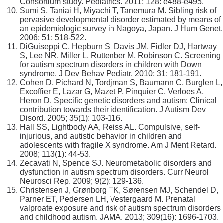
Consortium study. Pediatrics. 2011; 128: e488-e495.
Sumi S, Taniai H, Miyachi T, Tanemura M. Sibling risk of
pervasive developmental disorder estimated by means of
an epidemiologic survey in Nagoya, Japan. J Hum Genet.
2006; 51: 518-522.
DiGuiseppi C, Hepburn S, Davis JM, Fidler DJ, Hartway
S, Lee NR, Miller L, Ruttenber M, Robinson C. Screening
for autism spectrum disorders in children with Down
syndrome. J Dev Behav Pediatr. 2010; 31: 181-191.
Cohen D, Pichard N, Tordjman S, Baumann C, Burglen L,
Excoffier E, Lazar G, Mazet P, Pinquier C, Verloes A,
Heron D. Specific genetic disorders and autism: Clinical
contribution towards their identification. J Autism Dev
Disord. 2005; 35(1): 103-116.
Hall SS, Lightbody AA, Reiss AL. Compulsive, self-
injurious, and autistic behavior in children and
adolescents with fragile X syndrome. Am J Ment Retard.
2008; 113(1): 44-53.
Zecavati N, Spence SJ. Neurometabolic disorders and
dysfunction in autism spectrum disorders. Curr Neurol
Neurosci Rep. 2009; 9(2): 129-136.
Christensen J, Grønborg TK, Sørensen MJ, Schendel D,
Parner ET, Pedersen LH, Vestergaard M. Prenatal
valproate exposure and risk of autism spectrum disorders
and childhood autism. JAMA. 2013; 309(16): 1696-1703.