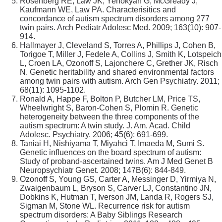
Rosenberg RE, Law JK, Yenokyan G, McGready J,
Kaufmann WE, Law PA. Characterisitics and
concordance of autism spectrum disorders among 277
twin pairs. Arch Pediatr Adolesc Med. 2009; 163(10): 907-
914.
Hallmayer J, Cleveland S, Torres A, Phillips J, Cohen B,
Torigoe T, Miller J, Fedele A, Collins J, Smith K, Lotspeich
L, Croen LA, Ozonoff S, Lajonchere C, Grether JK, Risch
N. Genetic heritability and shared environmental factors
among twin pairs with autism. Arch Gen Psychiatry. 2011;
68(11): 1095-1102.
Ronald A, Happe F, Bolton P, Butcher LM, Price TS,
Wheelwright S, Baron-Cohen S, Plomin R. Genetic
heterogeneity between the three components of the
autism spectrum: A twin study. J. Am. Acad. Child
Adolesc. Psychiatry. 2006; 45(6): 691-699.
Taniai H, Nishiyama T, Miyahci T, Imaeda M, Sumi S.
Genetic influences on the board spectrum of autism:
Study of proband-ascertained twins. Am J Med Genet B
Neuropsychiatr Genet. 2008; 147B(6): 844-849.
Ozonoff S, Young GS, Carter A, Messinger D, Yirmiya N,
Zwaigenbaum L, Bryson S, Carver LJ, Constantino JN,
Dobkins K, Hutman T, Iverson JM, Landa R, Rogers SJ,
Sigman M, Stone WL. Recurrence risk for autism
spectrum disorders: A Baby Siblings Research