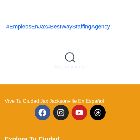
#EmpleosEnJax
#BestWayStaffingAgency
No comments
Vive Tu Ciudad Jax Jacksonville En Español
Explora Tu Ciudad