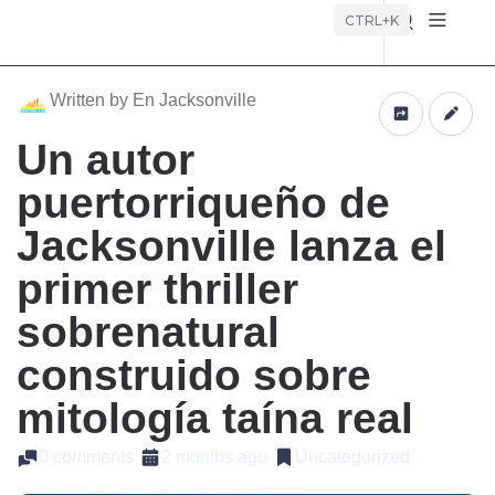
Búsque
CTRL+K
Written by En Jacksonville
Un autor
puertorriqueño de
Jacksonville lanza el
primer thriller
sobrenatural
construido sobre
mitología taína real
0 comments
2 months ago
Uncategorized