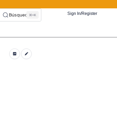
Sign In/Register
Búsqueda
⌘+K
es Somos?
s
Eventos
Recursos
El Blog
¿Quiénes Som