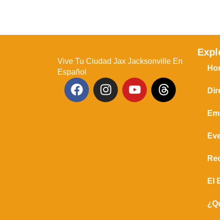
Expl
Vive Tu Ciudad Jax Jacksonville En
Ho
Español
Dir
Em
Ev
Re
El 
¿Q