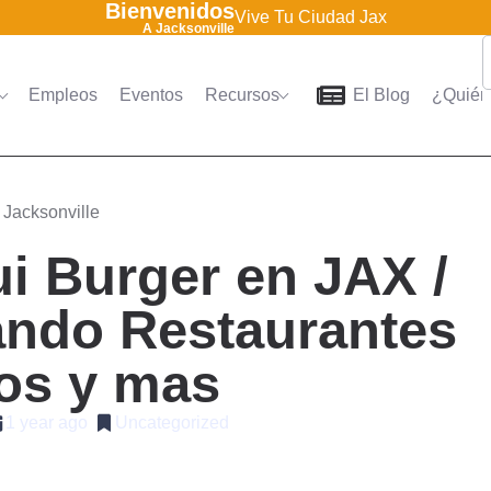
Bienvenidos
Vive Tu Ciudad Jax
A Jacksonville
Empleos
Eventos
Recursos
El Blog
¿Quién
Home
Directorio
Empleo
 Jacksonville
i Burger en JAX /
ando Restaurantes
os y mas
1 year ago
Uncategorized