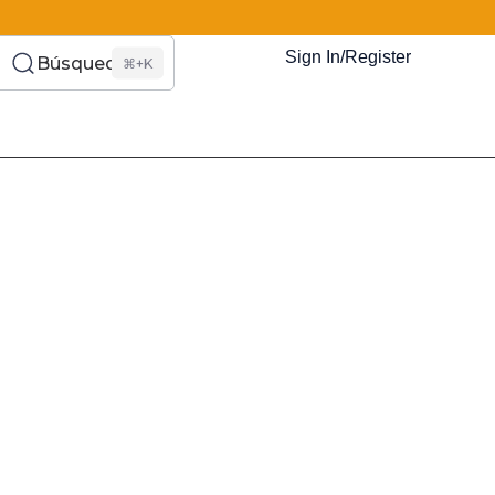
Sign In/Register
Búsqueda
⌘+K
es Somos?
s
Eventos
Recursos
El Blog
¿Quiénes Som