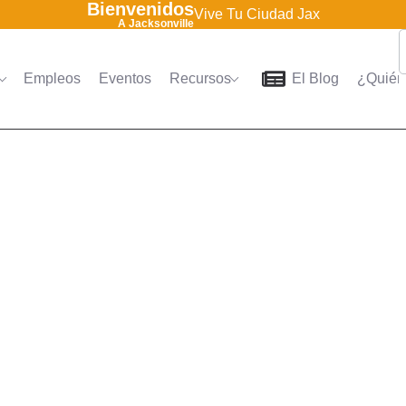
Bienvenidos
Vive Tu Ciudad Jax
A Jacksonville
Empleos
Eventos
Recursos
El Blog
¿Quién
Home
Directorio
Empleo