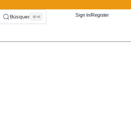
Sign In/Register
Búsqueda
⌘+K
es Somos?
s
Eventos
Recursos
El Blog
¿Quiénes Som