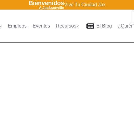
Bienvenidos
Vive Tu Ciudad Jax
A Jacksonville
Empleos
Eventos
Recursos
El Blog
¿Quién
Home
Directorio
Empleo