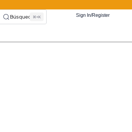
Sign In/Register
Búsqueda
⌘+K
es Somos?
s
Eventos
Recursos
El Blog
¿Quiénes Som