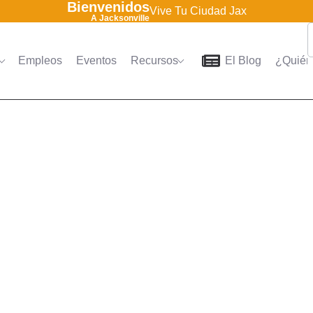
Bienvenidos
Vive Tu Ciudad Jax
A Jacksonville
Empleos
Eventos
Recursos
El Blog
¿Quién
Home
Directorio
Empleo