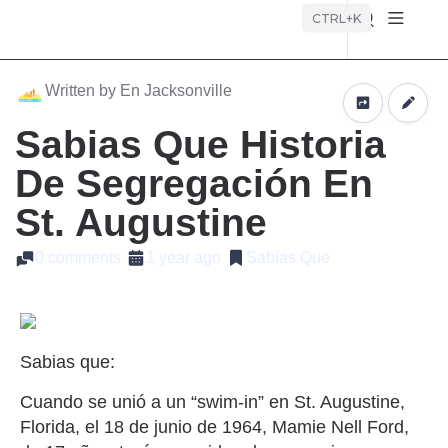
Búsque
CTRL+K
Written by En Jacksonville
Sabias Que Historia
De Segregación En
St. Augustine
0 comments
1 year ago
Sabías Que
Sabias que:
Cuando se unió a un “swim-in” en St. Augustine,
Florida, el 18 de junio de 1964, Mamie Nell Ford,