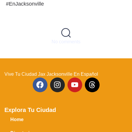
#EnJacksonville
No comments
Vive Tu Ciudad Jax Jacksonville En Español
Explora Tu Ciudad
Home