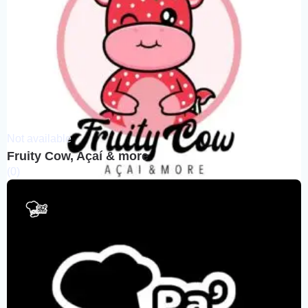
Not available
Fruity Cow, Açaí & more
(0)