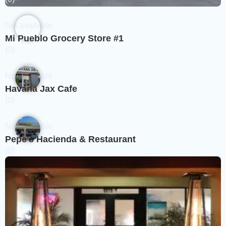
Not available
Mi Pueblo Grocery Store #1
(0)
Not available
Havana Jax Cafe
(0)
Not available
Pepe's Hacienda & Restaurant
(0)