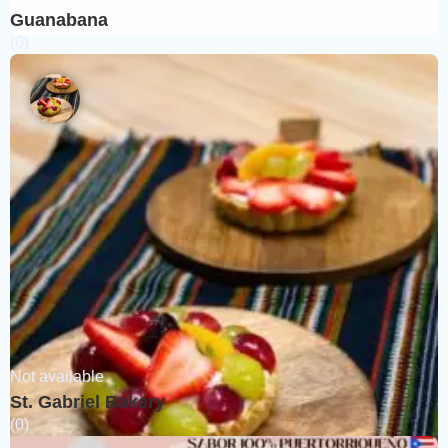
Guanabana
(0)
Not available
St. Gabriel Bakery
(0)