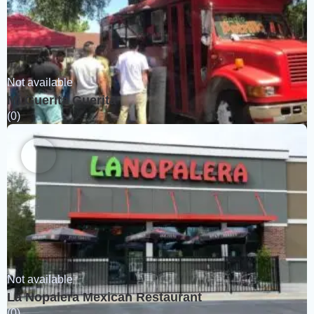
Not available
Mi Guerita Guerita
(0)
Not available
La Nopalera Mexican Restaurant
(0)