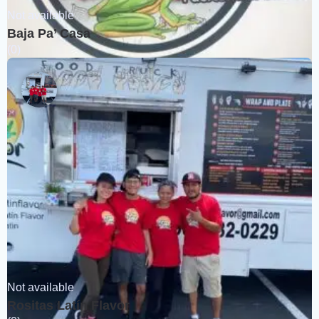
Not available
Baja Pa’ Casa
(0)
Not available
Rositas Latín Flavor