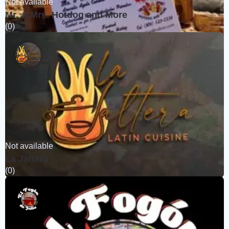
Not available
Mr. & Mrs. Hotdog and More
(0)
Not available
La Jaltera
(0)