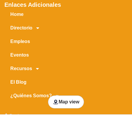
Enlaces Adicionales
Home
Directorio
Empleos
Eventos
Recursos
El Blog
¿Quiénes Somos?
Map view
Back to top
Copyright © 2026 En Jacksonville - Vive Tu Ciudad Jax -
Jacksonville En Español
Made with ❤️ ☕ by Axion Marketing Agency