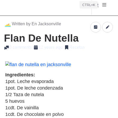
Búsque
CTRL+K
Written by En Jacksonville
Flan De Nutella
0 comments
12 years ago
Recetas
Ingredientes:
1pot. Leche evaporada
1pot. De leche condenzada
1/2 Taza de nutela
5 huevos
1cdt. De vainilla
1cdt. De chocolate en polvo