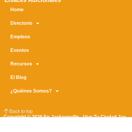
Home
Directorio
Empleos
Eventos
Recursos
El Blog
¿Quiénes Somos?
Back to top
Copyright © 2026 En Jacksonville - Vive Tu Ciudad Jax -
Jacksonville En Español
Made with ❤️ ☕ by Axion Marketing Agency