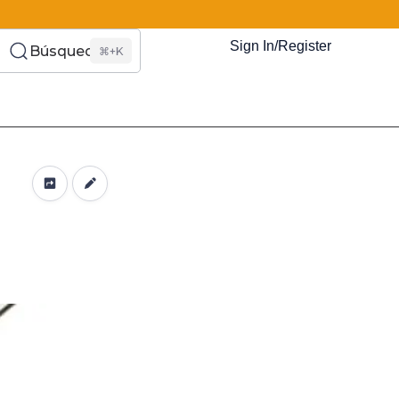
Sign In/Register
Búsqueda
⌘+K
es Somos?
s
Eventos
Recursos
El Blog
¿Quiénes Som