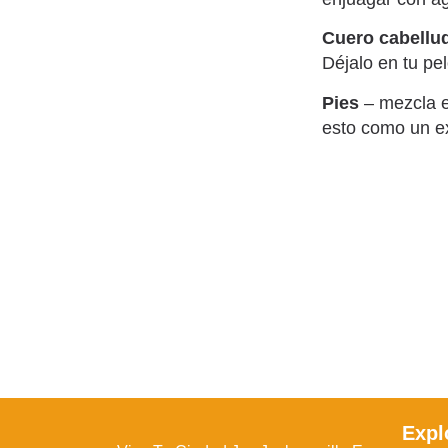
Cuero cabellu
Déjalo en tu pe
Pies
– mezcla e
esto como un exf
Expl