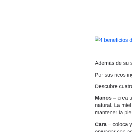
Además de su 
Por sus ricos i
Descubre cuatro
Manos
– crea u
natural. La mie
mantener la pie
Cara
– coloca yo
enjuagar con ag