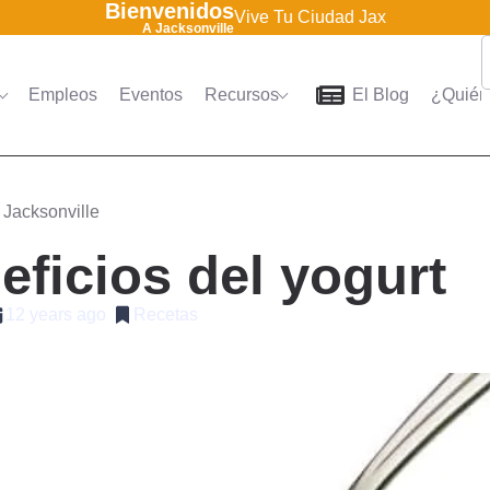
Bienvenidos
Vive Tu Ciudad Jax
A Jacksonville
Empleos
Eventos
Recursos
El Blog
¿Quién
Home
Directorio
Empleo
 Jacksonville
eficios del yogurt
12 years ago
Recetas