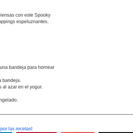
piensas con este Spooky
toppings espeluznantes.
 una bandeja para hornear
la bandeja.
s al azar en el yogur.
congelado.
por las recetas
!