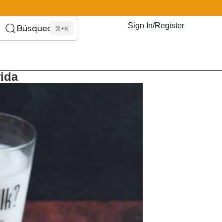
Sign In/Register
Búsqueda
⌘+K
es Somos?
s
Eventos
Recursos
El Blog
¿Quiénes Som
ida