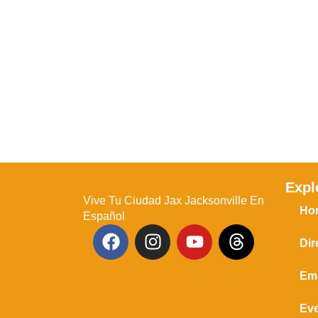
Expl
Vive Tu Ciudad Jax Jacksonville En
Ho
Español
Dir
Em
Ev