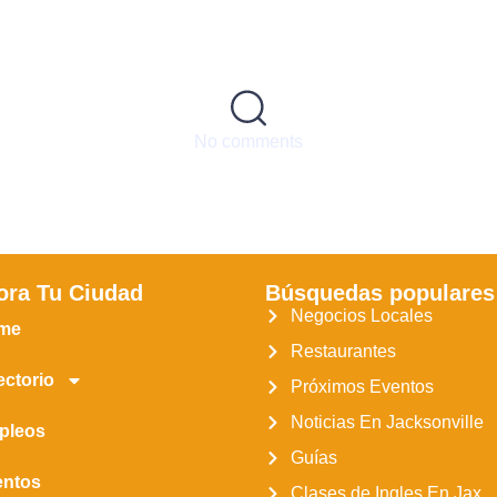
No comments
ora Tu Ciudad
Búsquedas populares
Negocios Locales
me
Restaurantes
ectorio
Próximos Eventos
Noticias En Jacksonville
pleos
Guías
entos
Clases de Ingles En Jax