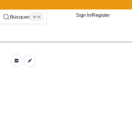
Sign In/Register
Búsqueda
⌘+K
es Somos?
s
Eventos
Recursos
El Blog
¿Quiénes Som