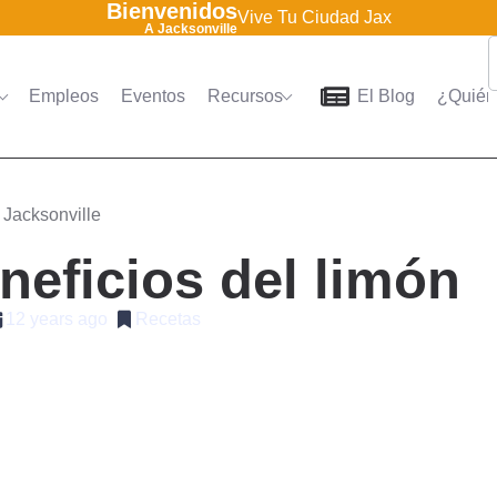
Bienvenidos
Vive Tu Ciudad Jax
A Jacksonville
Empleos
Eventos
Recursos
El Blog
¿Quién
Home
Directorio
Empleo
 Jacksonville
neficios del limón
12 years ago
Recetas