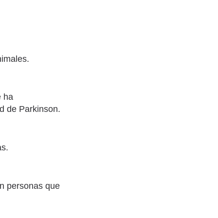
nimales.
e ha
d de Parkinson.
as.
en personas que