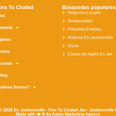
ora Tu Ciudad
Búsquedas populares
Negocios Locales
me
Restaurantes
ectorio
Próximos Eventos
Noticias En Jacksonville
pleos
Guías
entos
Clases de Ingles En Jax
cursos
Blog
uiénes Somos?
© 2026 En Jacksonville - Vive Tu Ciudad Jax - Jacksonville
Made with ❤️ ☕ by Axion Marketing Agency