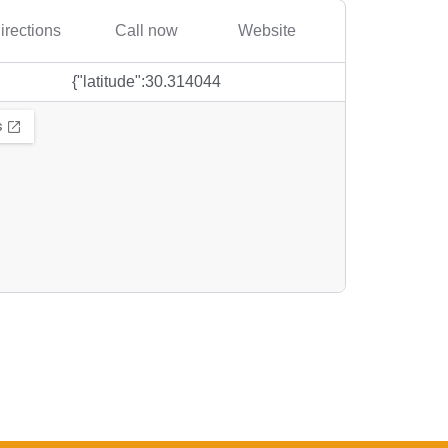
irections
Call now
Website
{"latitude":30.314044