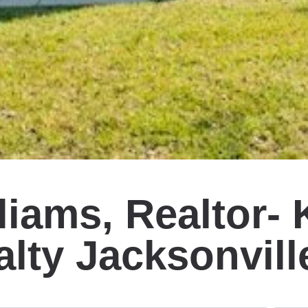
iams, Realtor- 
alty Jacksonvill