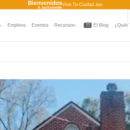
Bienvenidos
Vive Tu Ciudad Jax
A Jacksonville
Empleos
Eventos
Recursos
El Blog
¿Quién
Home
Directorio
Empleo