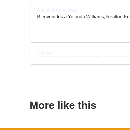
About this business
Bienvenidos a Yolonda Williams, Realtor- Kel
Gallery
No
More like this