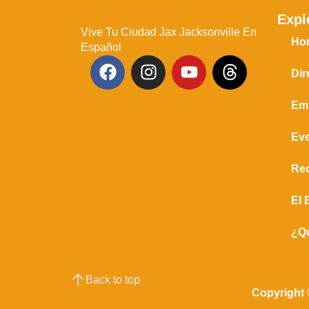
Expl
Vive Tu Ciudad Jax Jacksonville En
Ho
Español
Dir
Em
Ev
Re
El 
¿Q
Back to top
Copyright 