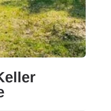
Keller
e