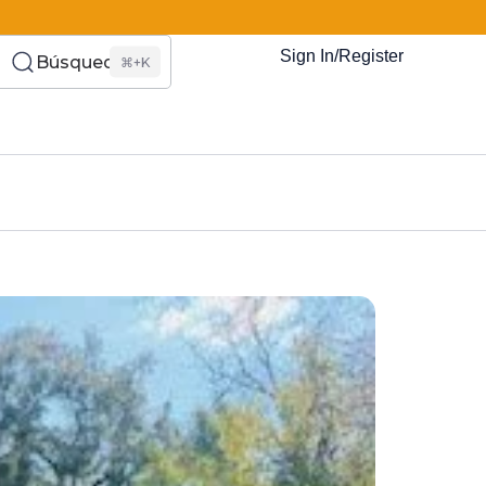
Sign In/Register
Búsqueda
⌘+K
es Somos?
s
Eventos
Recursos
El Blog
¿Quiénes Som