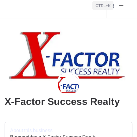
Búsque
CTRL+K
X-Factor Success Realty
About this business