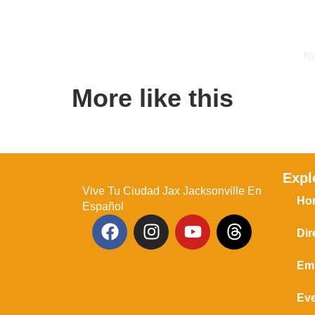
No
More like this
Expl
Vive Tu Ciudad Jax Jacksonville En
Ho
Español
Dir
Em
Ev