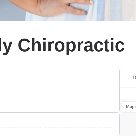
ly Chiropractic
D