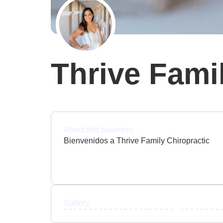
Thrive Fami
About this business
Bienvenidos a Thrive Family Chiropractic
Gallery