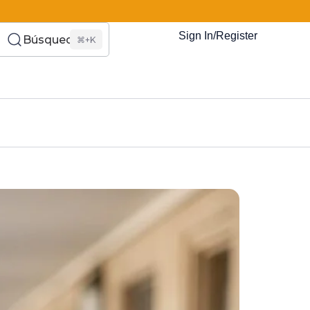
Sign In/Register
Búsqueda
⌘+K
es Somos?
s
Eventos
Recursos
El Blog
¿Quiénes Som