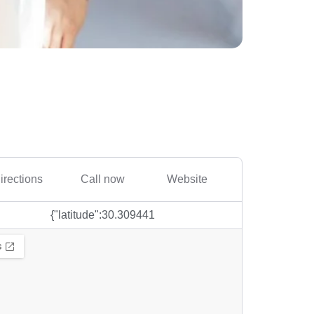
irections
Call now
Website
{"latitude":30.309441