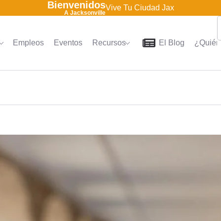
Bienvenidos
Vive Tu Ciudad Jax
A Jacksonville
Empleos
Eventos
Recursos
El Blog
¿Quién
Home
Directorio
Empleo