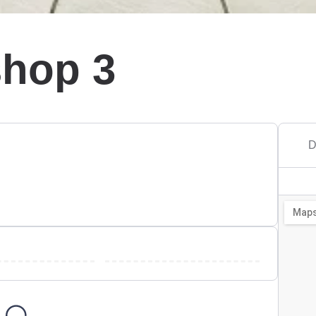
shop 3
D