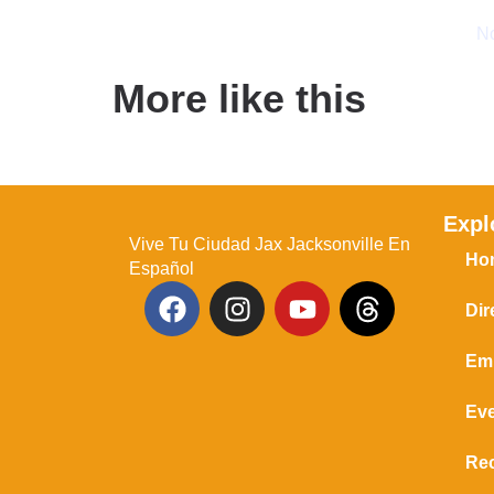
No
More like this
Expl
Vive Tu Ciudad Jax Jacksonville En
Ho
Español
Dir
Em
Ev
Re