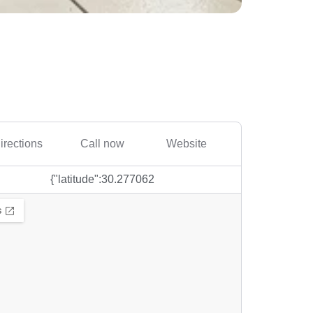
irections
Call now
Website
{"latitude":30.277062