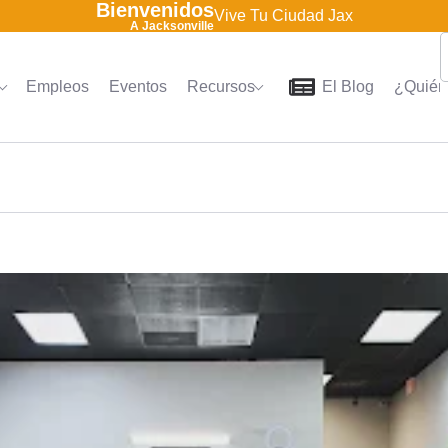
Bienvenidos
Vive Tu Ciudad Jax
A Jacksonville
Empleos
Eventos
Recursos
El Blog
¿Quién
Home
Directorio
Empleo