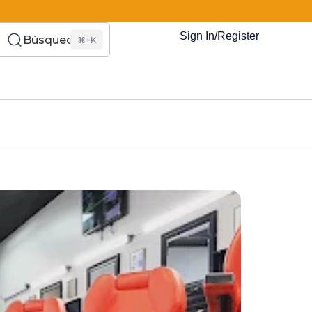
Sign In/Register
Búsqueda
⌘+K
es Somos?
s
Eventos
Recursos
El Blog
¿Quiénes Som