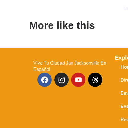
No
More like this
Expl
Vive Tu Ciudad Jax Jacksonville En
Ho
Español
Dir
Em
Ev
Re