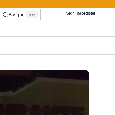
Sign In/Register
Búsqueda
⌘+K
es Somos?
s
Eventos
Recursos
El Blog
¿Quiénes Som