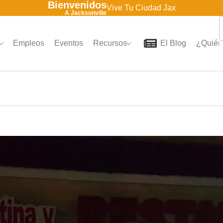
Bienvenidos
Vive Tu Ciudad Jax
A Jacksonville
Empleos
Eventos
Recursos
El Blog
¿Quién
Home
Directorio
Empleo