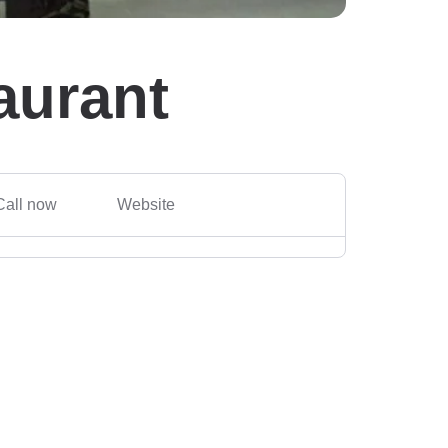
aurant
Call now
Website