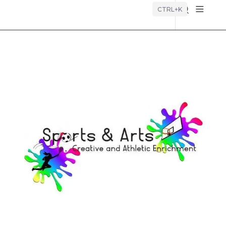
Búsque
CTRL+K