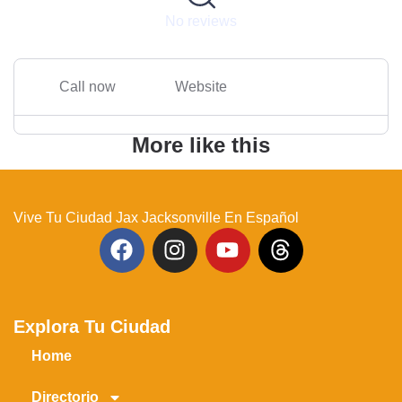
No reviews
Call now
Website
More like this
Vive Tu Ciudad Jax Jacksonville En Español
Explora Tu Ciudad
Home
Directorio