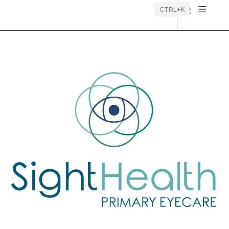
Búsque
CTRL+K