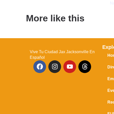
No
More like this
Expl
Vive Tu Ciudad Jax Jacksonville En
Ho
Español
Dir
Em
Ev
Re
El 