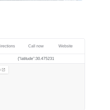
irections
Call now
Website
{"latitude":30.475231