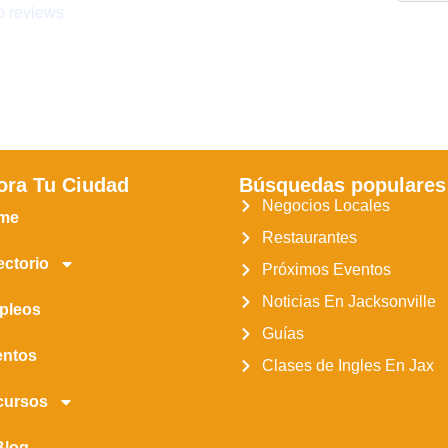
 reviews
ora Tu Ciudad
Búsquedas populares
Negocios Locales
me
Restaurantes
ectorio
Próximos Eventos
Noticias En Jacksonville
pleos
Guías
entos
Clases de Ingles En Jax
cursos
Blog