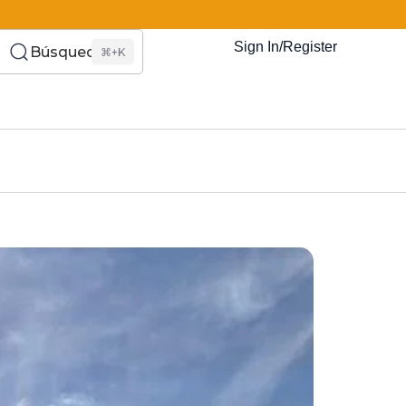
Sign In/Register
Búsqueda
⌘+K
es Somos?
s
Eventos
Recursos
El Blog
¿Quiénes Som