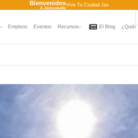
Bienvenidos
Vive Tu Ciudad Jax
A Jacksonville
Empleos
Eventos
Recursos
El Blog
¿Quién
Home
Directorio
Empleo