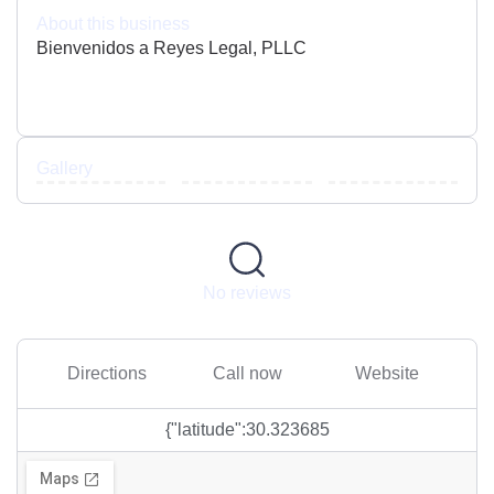
About this business
Bienvenidos a Reyes Legal, PLLC
Gallery
No reviews
Directions
Call now
Website
{"latitude":30.323685