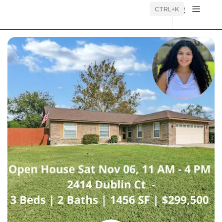
Búsque
CTRL+K