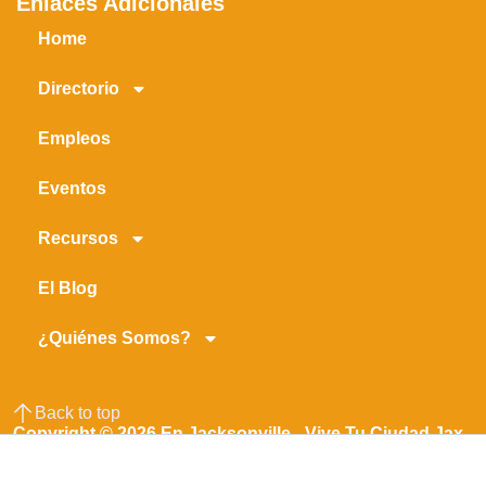
Enlaces Adicionales
Home
Directorio
Empleos
Eventos
Recursos
El Blog
¿Quiénes Somos?
Back to top
Copyright © 2026 En Jacksonville - Vive Tu Ciudad Jax -
Jacksonville En Español
Made with ❤️ ☕ by Axion Marketing Agency