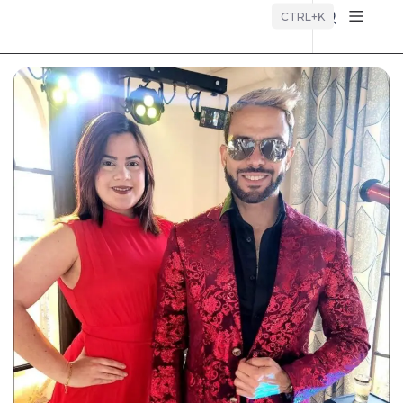
Búsque
CTRL+K