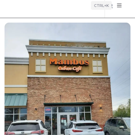
Búsque
CTRL+K