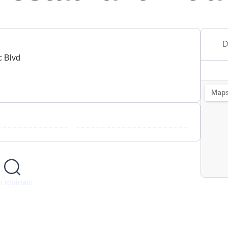
D
c Blvd
 reviews