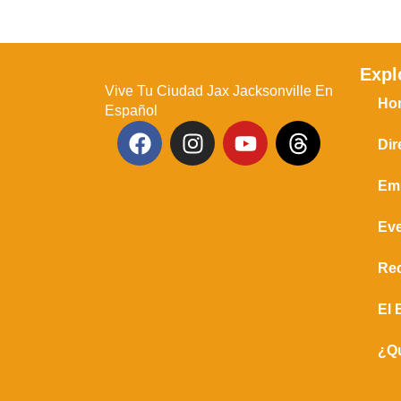
Expl
Vive Tu Ciudad Jax Jacksonville En
Ho
Español
Dir
Em
Ev
Re
El 
¿Q