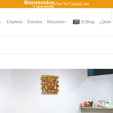
Bienvenidos
Vive Tu Ciudad Jax
A Jacksonville
Empleos
Eventos
Recursos
El Blog
¿Quién
Home
Directorio
Empleo