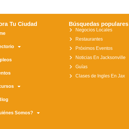
ora Tu Ciudad
Búsquedas populares
Negocios Locales
me
Restaurantes
ectorio
Próximos Eventos
Noticias En Jacksonville
pleos
Guías
entos
Clases de Ingles En Jax
cursos
Blog
uiénes Somos?