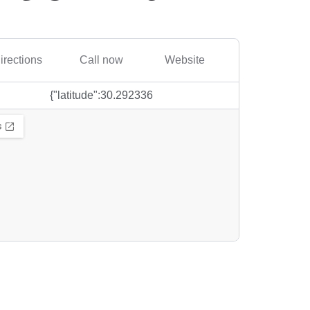
irections
Call now
Website
{"latitude":30.292336