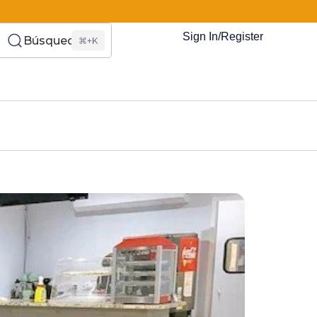
Sign In/Register
Búsqueda
⌘+K
es Somos?
s
Eventos
Recursos
El Blog
¿Quiénes Som