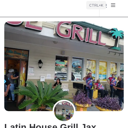
Búsque
CTRL+K
Latin House Grill Jax