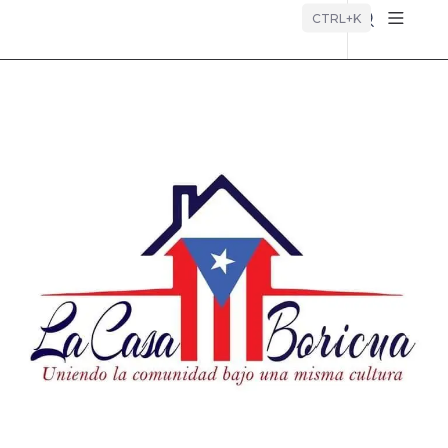
Búsque
CTRL+K