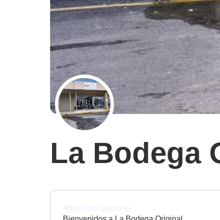
La Bodega O
About this business
Bienvenidos a La Bodega Original