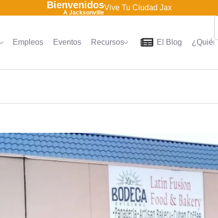
Bienvenidos
Vive Tu Ciudad Jax
A Jacksonville
Empleos
Eventos
Recursos
El Blog
¿Quién
Home
Directorio
Empleo