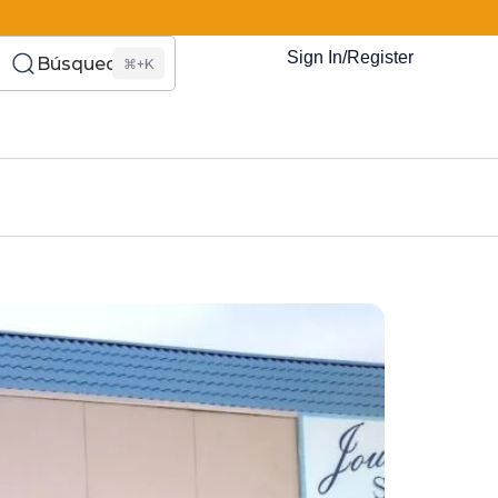
Sign In/Register
Búsqueda
⌘+K
es Somos?
s
Eventos
Recursos
El Blog
¿Quiénes Som