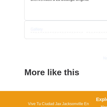
Gallery
No
More like this
Expl
Vive Tu Ciudad Jax Jacksonville En