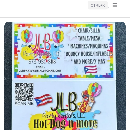
Búsque
CTRL+K