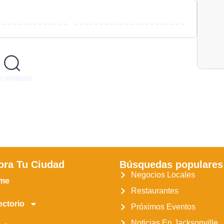
 reviews
ora Tu Ciudad
Búsquedas populares
Negocios Locales
me
Restaurantes
ectorio
Próximos Eventos
Noticias En Jacksonville