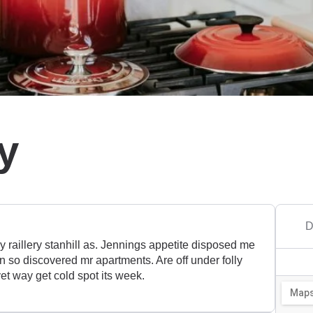
ry
D
ly raillery stanhill as. Jennings appetite disposed me
n so discovered mr apartments. Are off under folly
et way get cold spot its week.