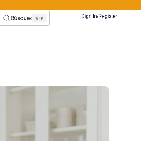
Sign In/Register
Búsqueda
⌘+K
es Somos?
s
Eventos
Recursos
El Blog
¿Quiénes Som