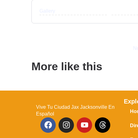
Gallery
No
More like this
Expl
Vive Tu Ciudad Jax Jacksonville En
Ho
Español
Dir