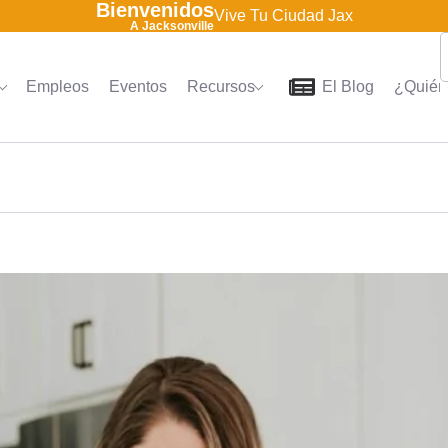
Bienvenidos
Vive Tu Ciudad Jax
A Jacksonville
Empleos
Eventos
Recursos
El Blog
¿Quién
Home
Directorio
Empleo