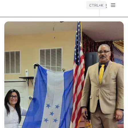
Búsque
CTRL+K