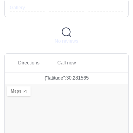
Gallery
No reviews
Directions
Call now
{"latitude":30.281565