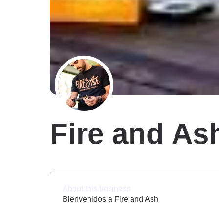
Fire and As
About this business
Bienvenidos a Fire and Ash