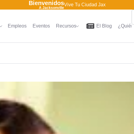
Bienvenidos
Vive Tu Ciudad Jax
A Jacksonville
Empleos
Eventos
Recursos
El Blog
¿Quién
Home
Directorio
Empleo