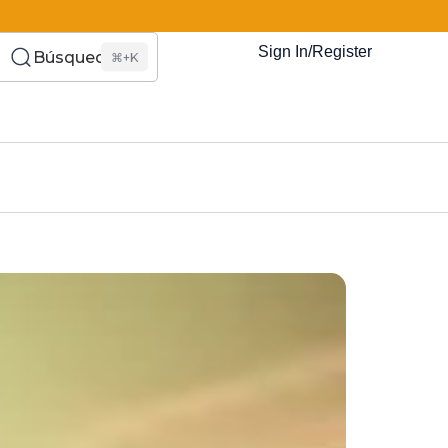
Sign In/Register
Búsqueda
⌘+K
es Somos?
s
Eventos
Recursos
El Blog
¿Quiénes Som