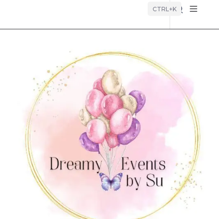
Búsque
CTRL+K