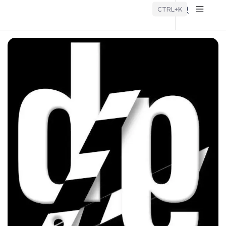
Búsque
CTRL+K