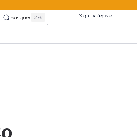
Sign In/Register
Búsqueda
⌘+K
es Somos?
s
Eventos
Recursos
El Blog
¿Quiénes Som
Co