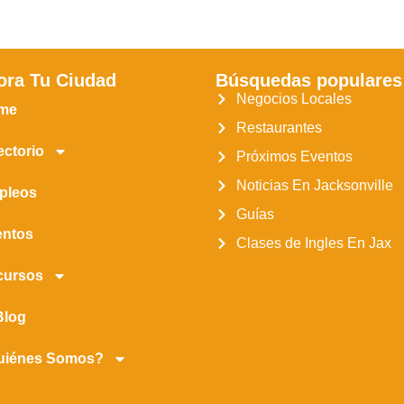
ora Tu Ciudad
Búsquedas populares
Negocios Locales
me
Restaurantes
ectorio
Próximos Eventos
Noticias En Jacksonville
pleos
Guías
entos
Clases de Ingles En Jax
cursos
Blog
uiénes Somos?