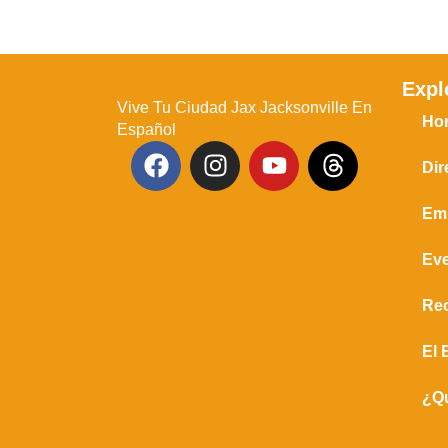
Expl
Vive Tu Ciudad Jax Jacksonville En
Ho
Español
Dir
Em
Ev
Re
El 
¿Q