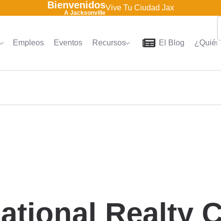
Bienvenidos
Vive Tu Ciudad Jax
A Jacksonville
Empleos
Eventos
Recursos
El Blog
¿Quién
Home
Directorio
Empleo
national Realty 