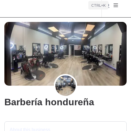
Búsque
CTRL+K
Barbería hondureña
About this business