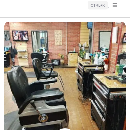
Búsque
CTRL+K