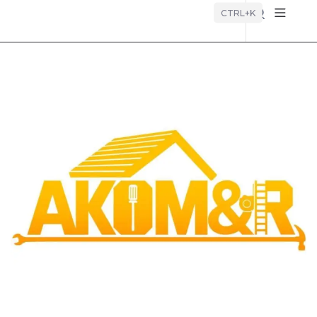
Búsque
CTRL+K