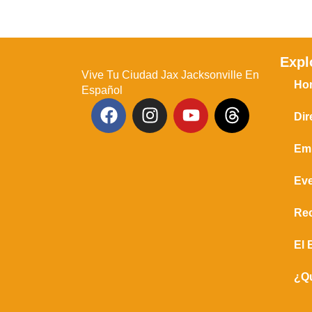
Expl
Vive Tu Ciudad Jax Jacksonville En
Ho
Español
Dir
Em
Ev
Re
El 
¿Q