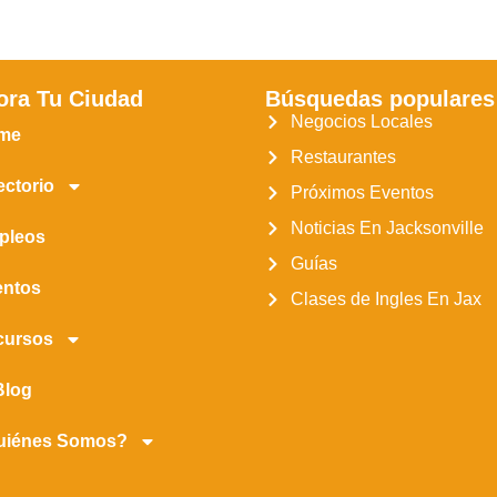
ora Tu Ciudad
Búsquedas populares
Negocios Locales
me
Restaurantes
ectorio
Próximos Eventos
Noticias En Jacksonville
pleos
Guías
entos
Clases de Ingles En Jax
cursos
Blog
uiénes Somos?