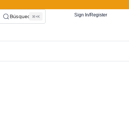
Sign In/Register
Búsqueda
⌘+K
es Somos?
s
Eventos
Recursos
El Blog
¿Quiénes Som