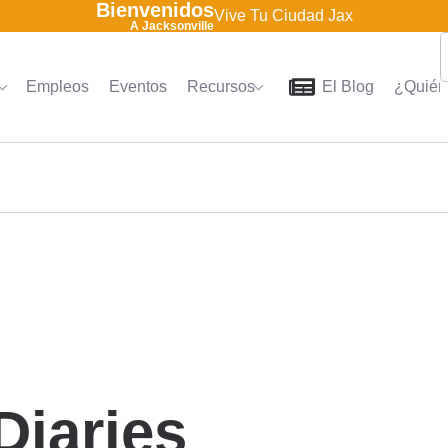
Bienvenidos
Vive Tu Ciudad Jax
A Jacksonville
Empleos
Eventos
Recursos
El Blog
¿Quién
Home
Directorio
Empleo
iaries